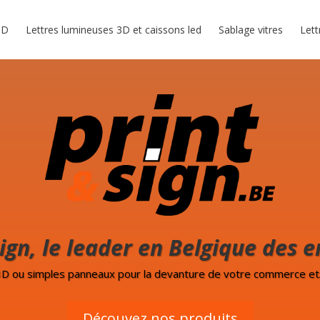
3D
Lettres lumineuses 3D et caissons led
Sablage vitres
Lett
Sign, le leader en Belgique des e
3D
ou simples
panneaux
pour la devanture de votre commerce et
Découvez nos produits