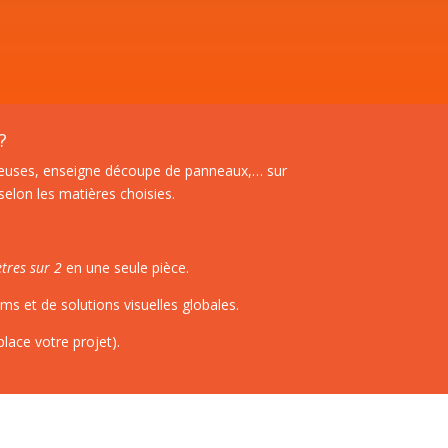
?
euses
, enseigne
découpe de panneaux
,… sur
elon les matières choisies.
tres sur 2
en une seule pièce.
s et de solutions visuelles globales.
lace votre projet).