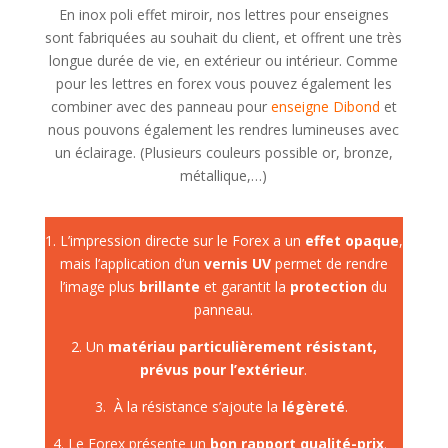
En inox poli effet miroir, nos lettres pour enseignes
sont fabriquées au souhait du client, et offrent une très
longue durée de vie, en extérieur ou intérieur. Comme
pour les lettres en forex vous pouvez également les
combiner avec des panneau pour
enseigne Dibond
et
nous pouvons également les rendres lumineuses avec
un éclairage. (Plusieurs couleurs possible or, bronze,
métallique,…)
1.
L’impression directe sur le Forex a un
effet opaque
,
mais l’application d’un
vernis UV
permet de rendre
l’image plus
brillante
et garantit la
protection
du
panneau.
2. U
n
matériau particulièrement résistant,
prévus pour l’extérieur
.
3. À la résistance s’ajoute la
légèreté
.
4. Le Forex présente un
bon rapport qualité-prix
.